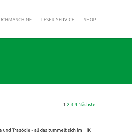
SUCHMASCHINE
LESER-SERVICE
SHOP
1
2
3
4
Nächste
a und Tragödie - all das tummelt sich im HiK