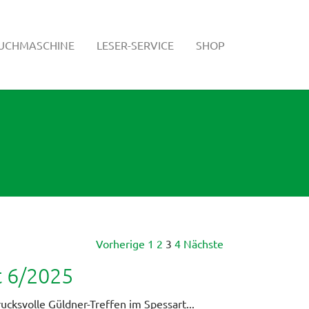
SUCHMASCHINE
LESER-SERVICE
SHOP
Vorherige
1
2
3
4
Nächste
t 6/2025
rucksvolle Güldner-Treffen im Spessart...