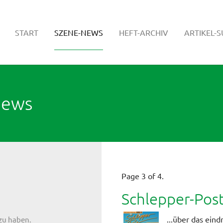
START
SZENE-NEWS
HEFT-ARCHIV
ARTIKEL-
News
Page 3 of 4.
Schlepper-Pos
...über das eind
 zu haben.