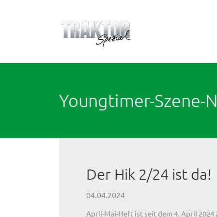
Zum Hauptinhalt springen
Youngtimer-Szene-
Der Hik 2/24 ist da!
04.04.2024
April-Mai-Heft ist seit dem 4. April 2024