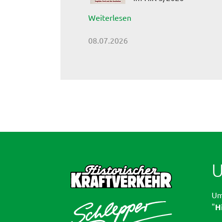
Weiterlesen
08.07.2026
U
Um
"
H