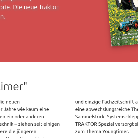
rie. Die neue Traktor
n.
timer"
die neuen
und einzige Fachzeitschrift
r Jahre wie kaum eine
eine abwechslungsreiche Th
den ein oder anderen
Sammelstück, Systemschleppe
echnik – ziehen seit einigen
TRAKTOR Spezial versorgt sie
ere die jüngeren
zum Thema Youngtimer.