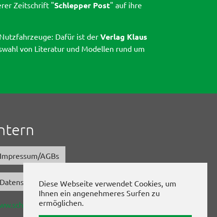
er Zeitschrift "
Schlepper Post
" auf ihre
Nutzfahrzeuge: Dafür ist der
Verlag Klaus
swahl von Literatur und Modellen rund um
Intern
Impressum/AGBs
Datenschutz
Diese Webseite verwendet Cookies, um
Ihnen ein angenehmeres Surfen zu
ermöglichen.
ww.schlepper-post.de