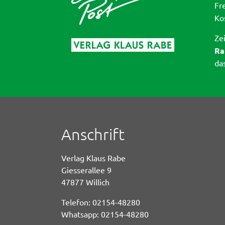
Fr
Ko
Ze
Ra
da
Anschrift
Verlag Klaus Rabe
Giesserallee 9
47877 Willich
Telefon: 02154-48280
Whatsapp: 02154-48280