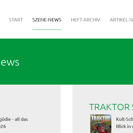
(CURRENT)
START
SZENE-NEWS
HEFT-ARCHIV
ARTIKEL-
News
TRAKTOR S
ödie - all das
Kult-Sc
026
Blick i