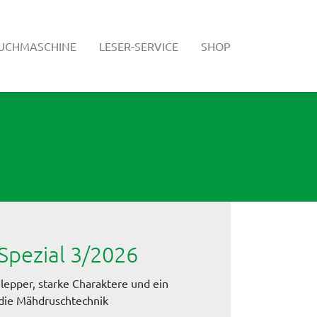
SUCHMASCHINE
LESER-SERVICE
SHOP
pezial 3/2026
hlepper, starke Charaktere und ein
n die Mähdruschtechnik