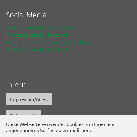
Social Media
Verlag Klaus Rabe bei Facebook
Traktor Spezial bei Facebook
Historischer Kraftverkehr bei Facebook
Schlepper Post bei Facebook
Intern
Impressum/AGBs
Datenschutz
Diese Webseite verwendet Cookies, um Ihnen ein
www.schlepper-post.de
angenehmeres Surfen zu ermöglichen.