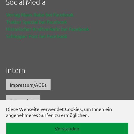
Social Media
Verlag Klaus Rabe bei Facebook
Traktor Spezial bei Facebook
Historischer Kraftverkehr bei Facebook
Schlepper Post bei Facebook
Intern
Impressum/AGBs
Datenschutz
Diese Webseite verwendet Cookies, um Ihnen ein
www.schlepper-post.de
angenehmeres Surfen zu ermöglichen.
www.historischer-kraftverkehr.eu
Verstanden